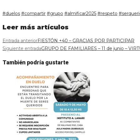
#duelos
#compartir
#grupo
#almificar2025
#respeto
#serquer
Leer más artículos
Entrada anterior
FIESTÓN +40 – GRACIAS POR PARTICIPAR
Siguiente entrada
GRUPO DE FAMILIARES – 11 de junio – VIR
También podría gustarte