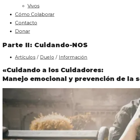
Vivos
Cómo Colaborar
Contacto
Donar
Parte II: Cuidando-NOS
Categoría
Artículos
/
Duelo
/
Información
de
la
«Cuidando a los Cuidadores:
entrada:
Manejo emocional y prevención de la 