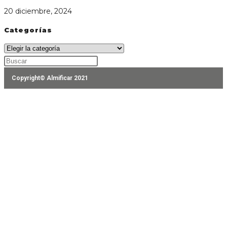
20 diciembre, 2024
Categorías
Categorías
Pulsa
Escape
Copyright© Almificar 2021
para
cerrar
el
panel
de
búsqueda.