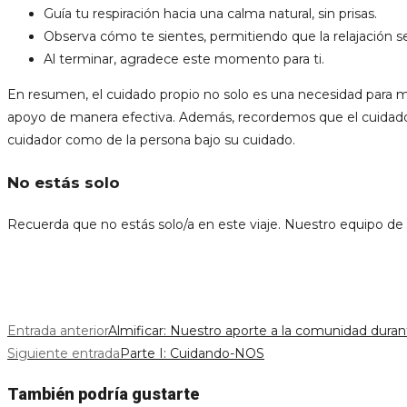
Guía tu respiración hacia una calma natural, sin prisas.
Observa cómo te sientes, permitiendo que la relajación se
Al terminar, agradece este momento para ti.
En resumen, el cuidado propio no solo es una necesidad para m
apoyo de manera efectiva. Además, recordemos que el cuidado es
cuidador como de la persona bajo su cuidado.
No estás solo
Recuerda que no estás solo/a en este viaje. Nuestro equipo de 
Leer
Entrada anterior
Almificar: Nuestro aporte a la comunidad duran
Siguiente entrada
Parte I: Cuidando-NOS
más
artículos
También podría gustarte