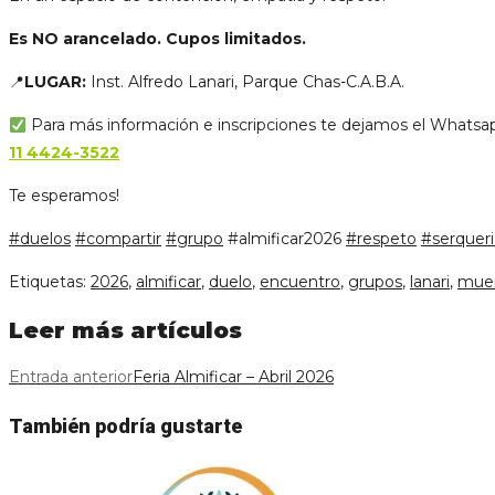
Es NO arancelado. Cupos limitados.
📍
LUGAR:
Inst. Alfredo Lanari, Parque Chas-C.A.B.A.
Para más información e inscripciones te dejamos el Whatsa
11 4424-3522
Te esperamos!
#duelos
#compartir
#grupo
#almificar2026
#respeto
#serquer
Etiquetas
:
2026
,
almificar
,
duelo
,
encuentro
,
grupos
,
lanari
,
mue
Leer más artículos
Entrada anterior
Feria Almificar – Abril 2026
También podría gustarte